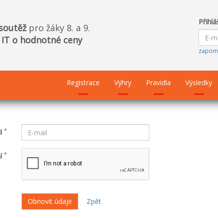
Přihlá
soutěž
pro žáky 8. a 9.
i IT o hodnotné ceny
zapom
Registrace
Výhry
Pravidla
Výsledky
*
il
*
ní
Zpět