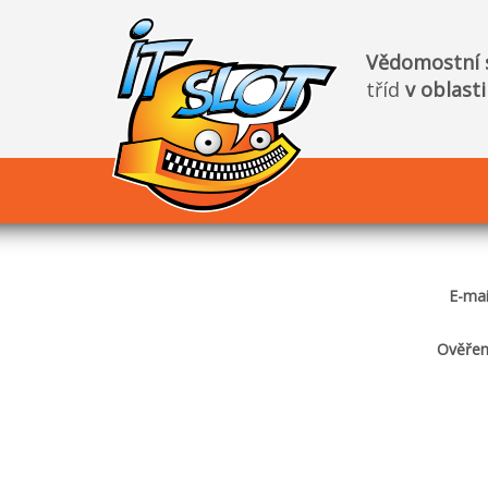
Vědomostní 
tříd
v oblast
E-ma
Ověře